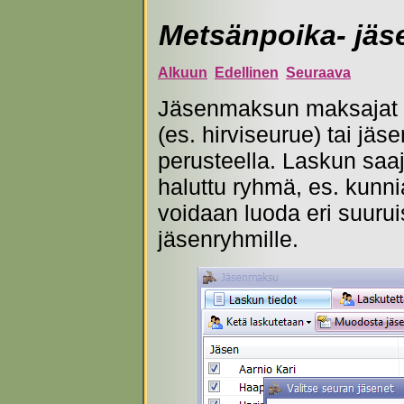
Metsänpoika- jä
Alkuun
Edellinen
Seuraava
Jäsenmaksun maksajat v
(es. hirviseurue) tai jäs
perusteella. Laskun saa
haluttu ryhmä, es. kunn
voidaan luoda eri suurui
jäsenryhmille.