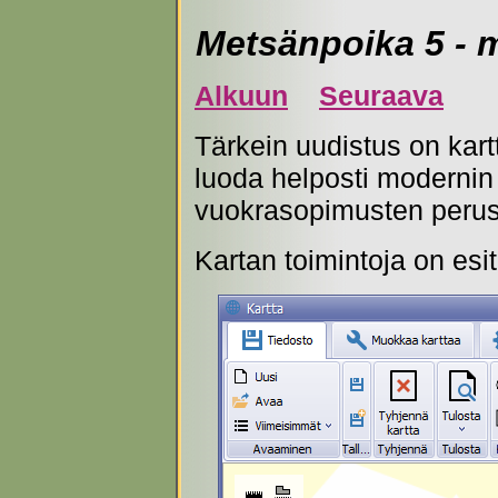
Metsänpoika 5 - m
Alkuun
Seuraava
Tärkein uudistus on kart
luoda helposti modernin 
vuokrasopimusten perust
Kartan toimintoja on es