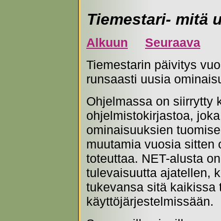
Tiemestari- mitä 
Alkuun
Seuraava
Tiemestarin päivitys vu
runsaasti uusia ominais
Ohjelmassa on siirrytty
ohjelmistokirjastoa, jok
ominaisuuksien tuomisen
muutamia vuosia sitten o
toteuttaa. NET-alusta on
tulevaisuutta ajatellen, 
tukevansa sitä kaikissa 
käyttöjärjestelmissään.