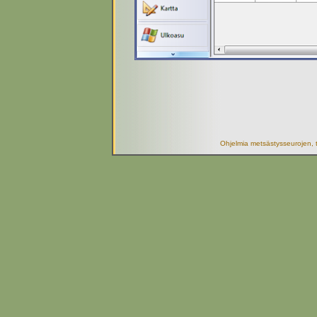
Ohjelmia metsästysseurojen, t