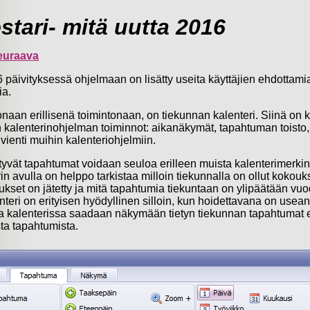
stari- mitä uutta 2016
euraava
päivityksessä ohjelmaan on lisätty useita käyttäjien ehdottami
ia.
naan erillisenä toimintonaan, on tiekunnan kalenteri. Siinä on k
 kalenterinohjelman toiminnot: aikanäkymät, tapahtuman toisto, 
vienti muihin kalenteriohjelmiin.
ittyvät tapahtumat voidaan seuloa erilleen muista kalenterimerkin
in avulla on helppo tarkistaa milloin tiekunnalla on ollut kokouks
ukset on jätetty ja mitä tapahtumia tiekuntaan on ylipäätään vu
lenteri on erityisen hyödyllinen silloin, kun hoidettavana on usea
ka kalenterissa saadaan näkymään tietyn tiekunnan tapahtumat e
sta tapahtumista.