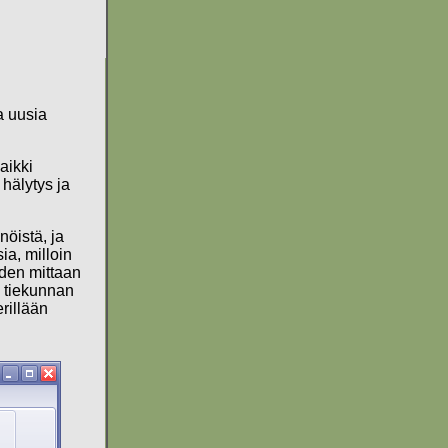
a uusia
aikki
hälytys ja
nöistä, ja
ia, milloin
oden mittaan
n tiekunnan
rillään