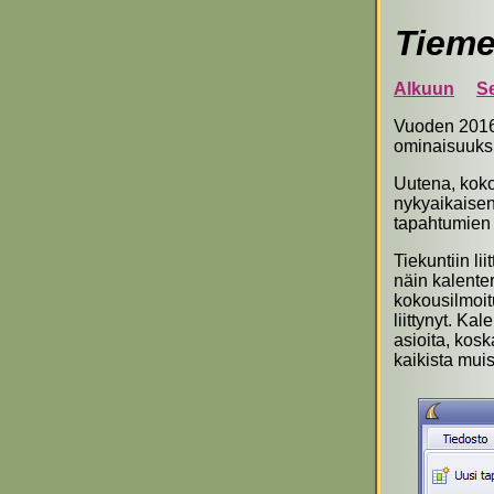
Tieme
Alkuun
S
Vuoden 2016 
ominaisuuks
Uutena, koko
nykyaikaisen
tapahtumien 
Tiekuntiin li
näin kalenter
kokousilmoit
liittynyt. Ka
asioita, kos
kaikista mui