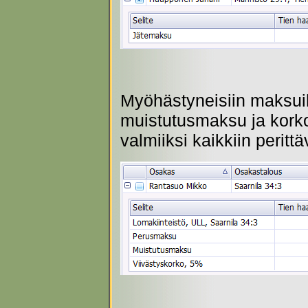
Myöhästyneisiin maksuih
muistutusmaksu ja korko
valmiiksi kaikkiin peritt