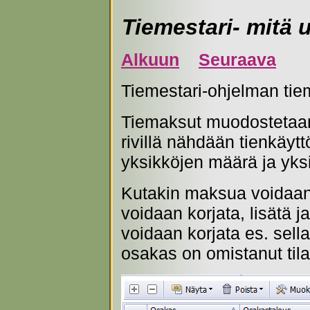
Tiemestari- mitä 
Alkuun
Seuraava
Tiemestari-ohjelman tiem
Tiemaksut muodostetaan 
rivillä nähdään tienkäyttö
yksikköjen määrä ja yk
Kutakin maksua voidaan
voidaan korjata, lisätä j
voidaan korjata es. sell
osakas on omistanut tila