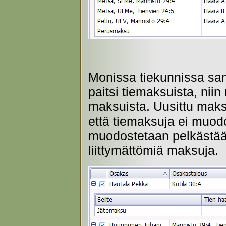
Monissa tiekunnissa sa
paitsi tiemaksuista, nii
maksuista. Uusittu mak
että tiemaksuja ei muod
muodostetaan pelkästään
liittymättömiä maksuja.