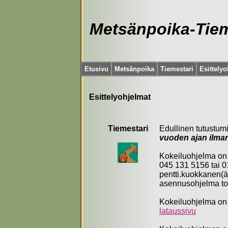
Metsänpoika-Tiem
Etusivu
Metsänpoika
Tiemestari
Esittely
Esittelyohjelmat
Tiemestari
Edullinen tutustumi
vuoden ajan ilman
Kokeiluo
hjelma on 
045 131 5156 tai 0
pentti.kuokkanen(ät)
asennusohjelma toim
Kokeiluohjelma on 
lataussivu