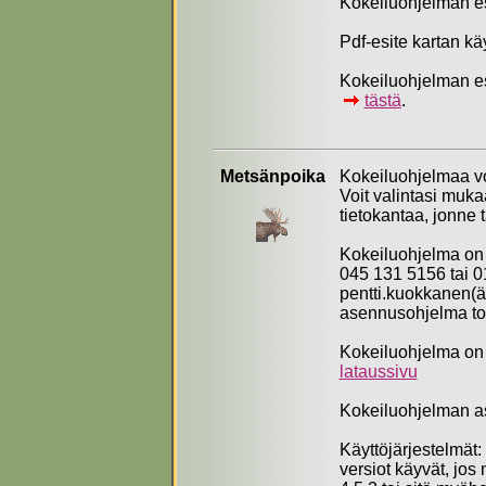
Kokeiluohjelman es
Pdf-esite kartan kä
Kokeiluohjelman esi
tästä
.
Metsänpoika
Kokeiluohjelmaa voi
Voit valintasi muka
tietokantaa, jonne 
Kokeiluo
hjelma on 
045 131 5156 tai 0
pentti.kuokkanen(ät)
asennusohjelma toim
Kokeiluohjelma on 
lataussivu
Kokeiluohjelman a
Käyttöjärjestelmä
versiot käyvät, jo