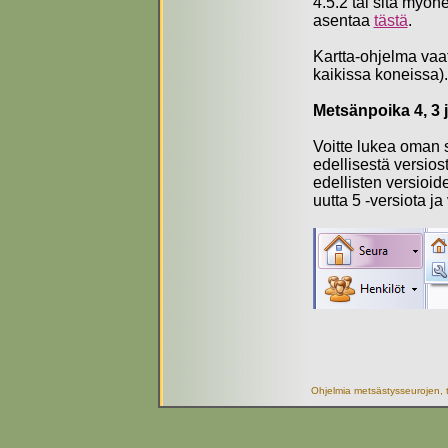
4.5.2 tai sitä myö
asentaa
tästä
.
Kartta-ohjelma vaat
kaikissa koneissa).
Metsänpoika 4, 3 j
Voitte lukea oman
edellisestä versios
edellisten versioid
uutta 5 -versiota 
Ohjelmia metsästysseurojen, t