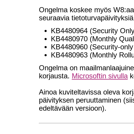
Ongelma koskee myös W8:aa j
seuraavia tietoturvapäivityksiä
KB4480964 (Security Only
KB4480970 (Monthly Quali
KB4480960 (Security-only
KB4480963 (Monthly Rollu
Ongelma on maailmanlaajuinen, 
korjausta.
Microsoftin sivulla
k
Ainoa kuviteltavissa oleva ko
päivityksen peruuttaminen (si
edeltävään versioon).