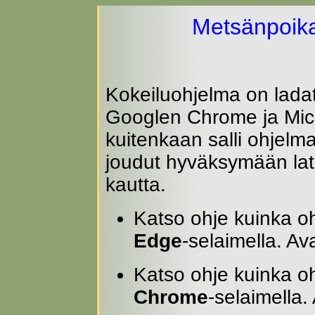
Metsänpoika
Kokeiluohjelma on ladat
Googlen Chrome ja Micr
kuitenkaan salli ohjelm
joudut hyväksymään lat
kautta.
Katso ohje kuinka o
Edge
-selaimella. A
Katso ohje kuinka o
Chrome
-selaimella