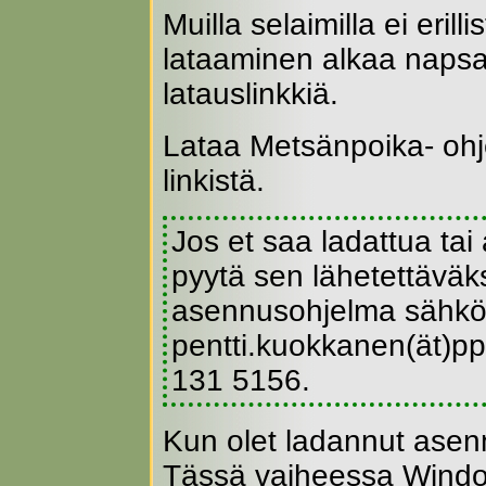
Muilla selaimilla ei erill
lataaminen alkaa napsa
latauslinkkiä.
Lataa Metsänpoika- ohj
linkistä.
Jos et saa ladattua tai
pyytä sen lähetettäväks
asennusohjelma sähkö
pentti.kuokkanen(ät)pp.
131 5156.
Kun olet ladannut asen
Tässä vaiheessa Window