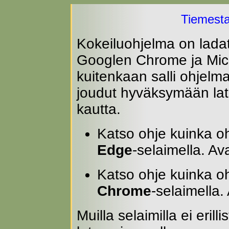
Tiemesta
Kokeiluohjelma on ladat
Googlen Chrome ja Micr
kuitenkaan salli ohjelm
joudut hyväksymään lat
kautta.
Katso ohje kuinka o
Edge
-selaimella. A
Katso ohje kuinka o
Chrome
-selaimella
Muilla selaimilla ei erill