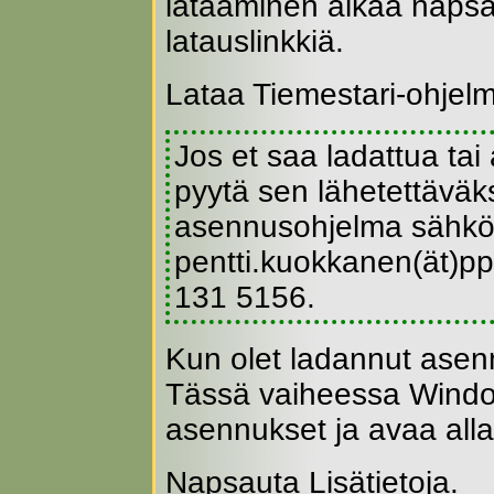
lataaminen alkaa napsa
latauslinkkiä.
Lataa Tiemestari-ohjel
Jos et saa ladattua tai
pyytä sen lähetettäväks
asennusohjelma sähkö
pentti.kuokkanen(ät)pp.
131 5156.
Kun olet ladannut asen
Tässä vaiheessa Window
asennukset ja avaa all
Napsauta Lisätietoja.